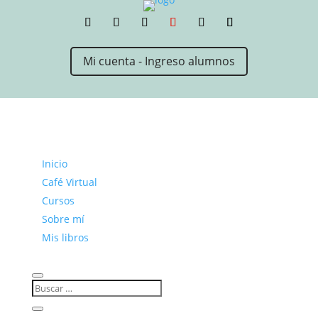
Mi cuenta - Ingreso alumnos
Inicio
Café Virtual
Cursos
Sobre mí
Mis libros