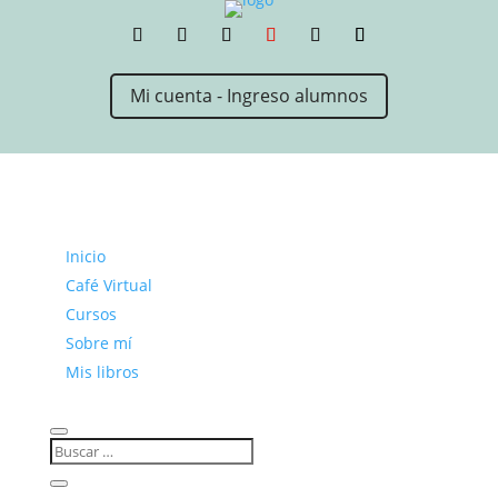
Mi cuenta - Ingreso alumnos
Inicio
Café Virtual
Cursos
Sobre mí
Mis libros