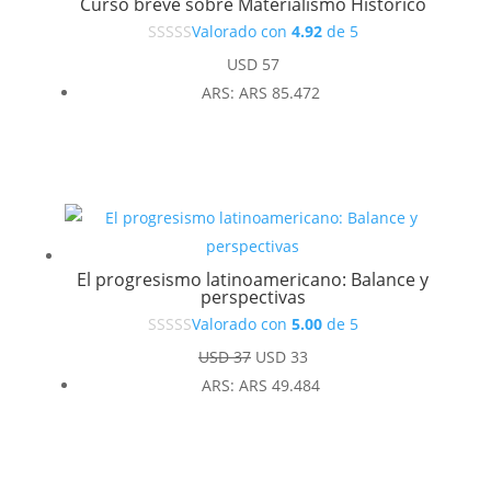
Curso breve sobre Materialismo Histórico
Valorado con
4.92
de 5
USD
57
ARS
:
ARS 85.472
El progresismo latinoamericano: Balance y
perspectivas
Valorado con
5.00
de 5
El
El
USD
37
USD
33
precio
precio
ARS
:
ARS 49.484
original
actual
era:
es:
USD 37.
USD 33.