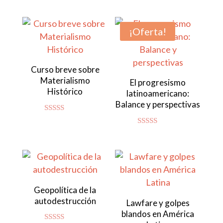
5.00
de 5
¡Oferta!
Curso breve sobre
Materialismo
El progresismo
Histórico
latinoamericano:
Balance y perspectivas
Valorado
con
Valorado con
4.92
5.00
de 5
de 5
Geopolítica de la
autodestrucción
Lawfare y golpes
blandos en América