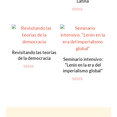
Latina
Valorado
con
4.86
de 5
Valorado con
5.00
de 5
Revisitando las teorías
de la democracia
Seminario intensivo:
“Lenin en la era del
imperialismo global”
Valorado
con
4.83
de 5
Valorado
con
4.94
de 5