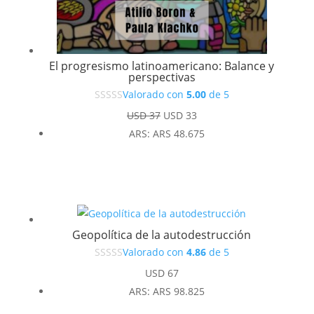
El progresismo latinoamericano: Balance y
perspectivas
Valorado con
5.00
de 5
El
El
USD
37
USD
33
precio
precio
ARS
:
ARS 48.675
original
actual
era:
es:
USD 37.
USD 33.
Geopolítica de la autodestrucción
Valorado con
4.86
de 5
USD
67
ARS
:
ARS 98.825