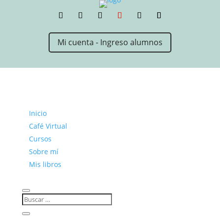
Mi cuenta - Ingreso alumnos
Inicio
Café Virtual
Cursos
Sobre mí
Mis libros