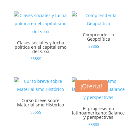
Comprender la
Geopolítica
Clases sociales y lucha
política en el capitalismo
del s.xxi
Valorado
con
4.80
de 5
Valorado con
5.00
de 5
¡Oferta!
Curso breve sobre
Materialismo Histórico
El progresismo
latinoamericano: Balance
y perspectivas
Valorado con
4.92
de 5
Valorado con
5.00
de 5