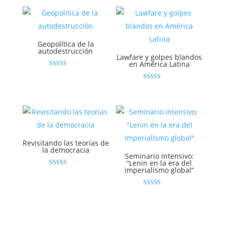
Geopolítica de la
autodestrucción
Lawfare y golpes blandos
en América Latina
Valorado
con
4.86
Valorado con
de 5
5.00
de 5
Revisitando las teorías de
la democracia
Seminario intensivo:
“Lenin en la era del
imperialismo global”
Valorado
con
4.83
de 5
Valorado con
4.94
de 5