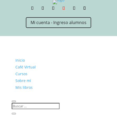
Mi cuenta - Ingreso alumnos
Inicio
Café Virtual
Cursos
Sobre mí
Mis libros