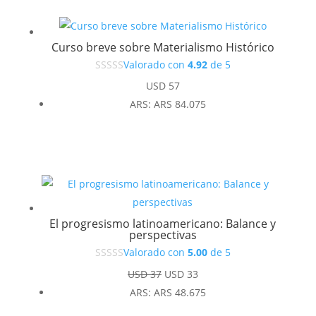
Curso breve sobre Materialismo Histórico
Valorado con
4.92
de 5
USD
57
ARS
:
ARS 84.075
El progresismo latinoamericano: Balance y
perspectivas
Valorado con
5.00
de 5
El
El
USD
37
USD
33
precio
precio
ARS
:
ARS 48.675
original
actual