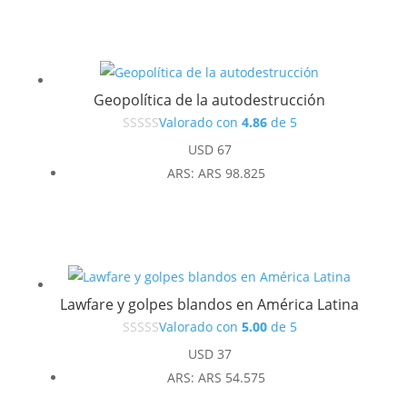
era:
es:
USD 37.
USD 33.
Geopolítica de la autodestrucción
Valorado con
4.86
de 5
USD
67
ARS
:
ARS 98.825
Lawfare y golpes blandos en América Latina
Valorado con
5.00
de 5
USD
37
ARS
:
ARS 54.575