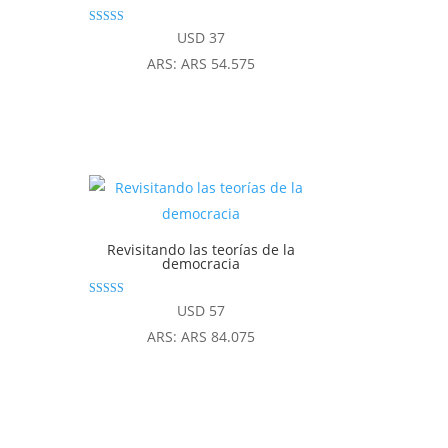
Valorado con
USD
37
5.00
de 5
ARS
:
ARS 54.575
Revisitando las teorías de la
democracia
Valorado
USD
57
con
4.83
ARS
:
ARS 84.075
de 5