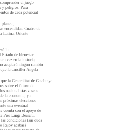
e comprender el juego
s y peligros. Para
ientos de cada potencial
 planeta,
as encendidas. Cuatro de
ca Latina, Oriente
zó la
l Estado de bienestar
ra vez en la historia,
 no aceptará ningún cambio
 que la canciller Angela
 que la Generalitat de Catalunya
nes sobre el futuro de
os nacionalistas vascos
 de la economía, ya
as próximas elecciones
 ante una eventual
ue cuenta con el apoyo de
da Pier Luigi Bersani,
 las condiciones (sin duda
no Rajoy acabará