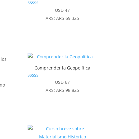
Valorado con
USD
47
5.00
de 5
ARS
:
ARS 69.325
 los
Comprender la Geopolítica
Valorado
USD
67
ono
con
4.80
ARS
:
ARS 98.825
de 5