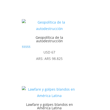
era:
es:
USD 37.
USD 33.
Geopolítica de la
autodestrucción
Valorado
USD
67
con
4.86
ARS
:
ARS 98.825
de 5
Lawfare y golpes blandos en
América Latina