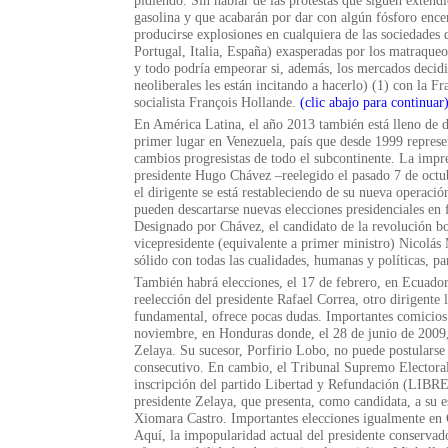
pidiendo. Sin hablar de las protestas que siguen exten
gasolina y que acabarán por dar con algún fósforo en
producirse explosiones en cualquiera de las sociedades 
Portugal, Italia, España) exasperadas por los matraque
y todo podría empeorar si, además, los mercados decid
neoliberales les están incitando a hacerlo) (1) con la 
socialista François Hollande.
(clic abajo para continuar
En América Latina, el año 2013 también está lleno de d
primer lugar en Venezuela, país que desde 1999 represe
cambios progresistas de todo el subcontinente. La impre
presidente Hugo Chávez –reelegido el pasado 7 de oct
el dirigente se está restableciendo de su nueva operació
pueden descartarse nuevas elecciones presidenciales en
Designado por Chávez, el candidato de la revolución bol
vicepresidente (equivalente a primer ministro) Nicolá
sólido con todas las cualidades, humanas y políticas, p
También habrá elecciones, el 17 de febrero, en Ecuador
reelección del presidente Rafael Correa, otro dirigente
fundamental, ofrece pocas dudas. Importantes comicios
noviembre, en Honduras donde, el 28 de junio de 2009
Zelaya. Su sucesor, Porfirio Lobo, no puede postulars
consecutivo. En cambio, el Tribunal Supremo Electoral
inscripción del partido Libertad y Refundación (LIBRE)
presidente Zelaya, que presenta, como candidata, a su 
Xiomara Castro. Importantes elecciones igualmente en 
Aquí, la impopularidad actual del presidente conservad