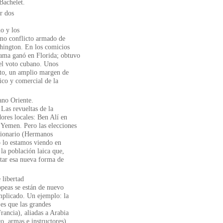
 Bachelet.
r dos
o y los
timo conflicto armado de
hington. En los comicios
ama ganó en Florida; obtuvo
el voto cubano. Unos
ato, un amplio margen de
ico y comercial de la
ano Oriente.
Las revueltas de la
ores locales: Ben Alí en
 Yemen. Pero las elecciones
ccionario (Hermanos
 lo estamos viendo en
 la población laica que,
ptar esa nueva forma de
 libertad
opeas se están de nuevo
mplicado. Un ejemplo: la
 es que las grandes
rancia), aliadas a Arabia
o, armas e instructores)