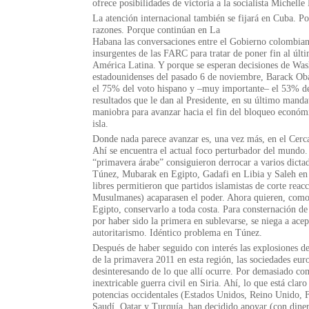
ofrece posibilidades de victoria a la socialista Michelle
La atención internacional también se fijará en Cuba. Po
razones. Porque continúan en La
Habana las conversaciones entre el Gobierno colombian
insurgentes de las FARC para tratar de poner fin al úl
América Latina. Y porque se esperan decisiones de Was
estadounidenses del pasado 6 de noviembre, Barack Ob
el 75% del voto hispano y –muy importante– el 53% d
resultados que le dan al Presidente, en su último mand
maniobra para avanzar hacia el fin del bloqueo económ
isla.
Donde nada parece avanzar es, una vez más, en el Cerc
Ahí se encuentra el actual foco perturbador del mundo. 
“primavera árabe” consiguieron derrocar a varios dictad
Túnez, Mubarak en Egipto, Gadafi en Libia y Saleh en
libres permitieron que partidos islamistas de corte rea
Musulmanes) acaparasen el poder. Ahora quieren, como
Egipto, conservarlo a toda costa. Para consternación de
por haber sido la primera en sublevarse, se niega a ace
autoritarismo. Idéntico problema en Túnez.
Después de haber seguido con interés las explosiones de
de la primavera 2011 en esta región, las sociedades eur
desinteresando de lo que allí ocurre. Por demasiado co
inextricable guerra civil en Siria. Ahí, lo que está claro
potencias occidentales (Estados Unidos, Reino Unido, F
Saudí, Qatar y Turquía, han decidido apoyar (con diner