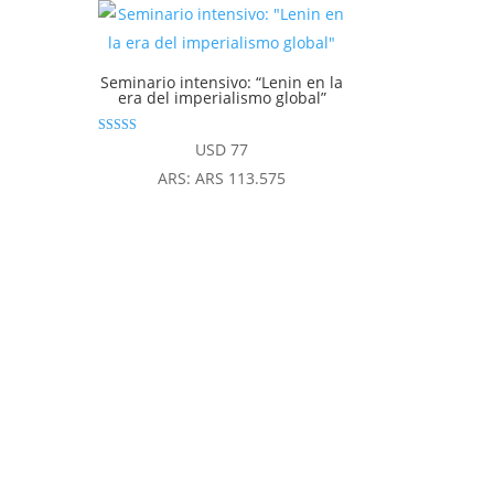
Seminario intensivo: “Lenin en la
era del imperialismo global”
Valorado con
USD
77
4.94
de 5
ARS
:
ARS 113.575