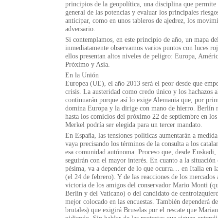
principios de la geopolítica, una disciplina que permit
general de las potencias y evaluar los principales riesgo
anticipar, como en unos tableros de ajedrez, los movim
adversario.
Si contemplamos, en este principio de año, un mapa del
inmediatamente observamos varios puntos con luces roj
ellos presentan altos niveles de peligro: Europa, Améri
Próximo y Asia.
En la Unión
Europea (UE), el año 2013 será el peor desde que empe
crisis. La austeridad como credo único y los hachazos a
continuarán porque así lo exige Alemania que, por prime
domina Europa y la dirige con mano de hierro. Berlín
hasta los comicios del próximo 22 de septiembre en los
Merkel podría ser elegida para un tercer mandato.
En España, las tensiones políticas aumentarán a medida
vaya precisando los términos de la consulta a los catala
esa comunidad autónoma. Proceso que, desde Euskadi, l
seguirán con el mayor interés. En cuanto a la situación
pésima, va a depender de lo que ocurra… en Italia en l
(el 24 de febrero). Y de las reacciones de los mercados
victoria de los amigos del conservador Mario Monti (q
Berlín y del Vaticano) o del candidato de centroizquier
mejor colocado en las encuestas. También dependerá de
brutales) que exigirá Bruselas por el rescate que Maria