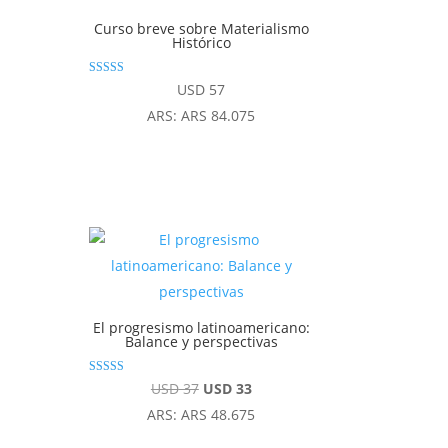
Curso breve sobre Materialismo
Histórico
Valorado con
USD
57
4.92
de 5
ARS
:
ARS 84.075
El progresismo latinoamericano:
Balance y perspectivas
Valorado con
El
El
USD
37
USD
33
5.00
de 5
precio
precio
ARS
:
ARS 48.675
original
actual