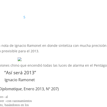
5
a nota de Ignacio Ramonet en donde sintetiza con mucha precisión
 previsible para el 2013.
aviones chino que encendió todas las luces de alarma en el Pentág
“Así será 2013”
Ignacio Ramonet
Diplomatique
, Enero 2013, Nº 207)
re– al
ever –con razonamientos
to, basándonos en los