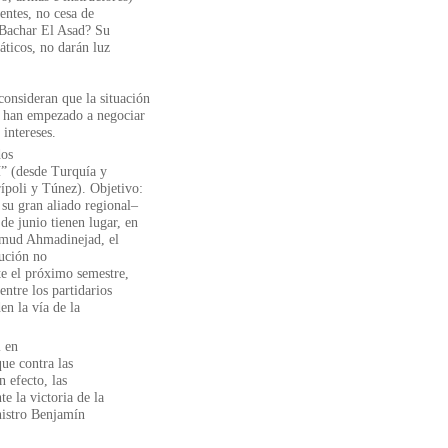
rentes, no cesa de
e Bachar El Asad? Su
áticos, no darán luz
onsideran que la situación
y han empezado a negociar
 intereses.
dos
í” (desde Turquía y
ípoli y Túnez). Objetivo:
 su gran aliado regional–
de junio tienen lugar, en
ahmud Ahmadinejad, el
tución no
te el próximo semestre,
entre los partidarios
en la vía de la
l en
ue contra las
n efecto, las
e la victoria de la
nistro Benjamín
.