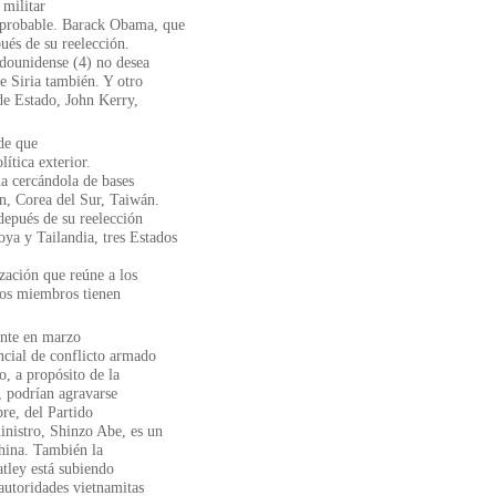
 militar
 probable. Barack Obama, que
ués de su reelección.
adounidense (4) no desea
de Siria también. Y otro
 de Estado, John Kerry,
de que
ítica exterior.
na cercándola de bases
n, ­Corea del Sur, Taiwán.
epués de su ­reelección
a y Tailandia, tres ­Estados
zación que reúne a los
yos miembros tienen
ente en marzo
ncial de conflicto armado
o, a propósito de la
, podrían agravarse
bre, del Partido
nistro, Shinzo Abe, es un
China. También la
atley está subiendo
autoridades vietnamitas