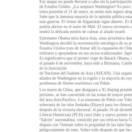
Ese ataque no puede llevarse a cabo sin la participación
de Estados Unidos. ¿Lo aceptará Washington? Es poco
toma posesión el 21 de enero, se siente más seguro desp
Sabe que la inmensa mayoría de la opinión pública est
más guerras. El frente de Afganistán sigue abierto. El 
podría abrirse en el norte de Malí. El nuevo secretario
tendrá la delicada misión de calmar al aliado israelí.
Entretanto Obama mira hacia Asia, zona prioritaria des
Washington decidió la reorientación estratégica de su pol
Estados Unidos trata de frenar allí la expansión de Chi
militares y apoyándose en sus socios tradicionales: Japó
Es significativo que el primer viaje de Barack Obama, d
el pasado 6 de noviembre, haya sido a Birmania, Camboy
de la Asociación
de ­Naciones del Sudeste de Asia (ASEAN). Una organi
aliados de Wa­shington en la región y la mayoría de cu
problemas de límites marítimos con Pekín.
Los mares de China, que designará a Xi Jinping presid
próximo, se han convertido en las zonas de mayor pote
del área Asia-Pacífico. Las tensiones de Pekín con Toki
soberanía de las islas Senkaku (Diaoyú para los chinos)
después de la victoria electoral, el pasado 16 de diciem
Liberal-Demócrata (PLD) cuyo líder y nuevo primer mi
“halcón” nacionalista, conocido por sus críticas hacia 
disputa con Vietnam sobre la propiedad de las islas Spr
peligrosamente de tono. Sobre todo después de que las 