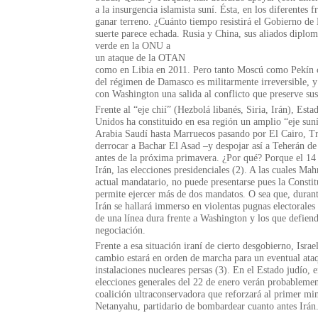
a la insurgencia islamista suní. Ésta, en los diferentes f
ganar terreno. ¿Cuánto tiempo resistirá el Gobierno d
suerte parece echada. Rusia y China, sus aliados diplom
verde en la ONU a
un ataque de la OTAN
como en Libia en 2011. Pero tanto Moscú como Pekín c
del régimen de Damasco es militarmente irreversible, 
con Washington una salida al conflicto que preserve sus
Frente al “eje chií” (Hezbolá libanés, Siria, Irán), Esta
Unidos ha constituido en esa región un amplio “eje sun
Arabia Saudí hasta Marruecos pasando por El Cairo, Tr
derrocar a Bachar El Asad –y despojar así a Teherán de
antes de la próxima primavera. ¿Por qué? Porque el 14 
Irán, las elecciones presidenciales (2). A las cuales M
actual mandatario, no puede presentarse pues la Consti
permite ejercer más de dos mandatos. O sea que, duran
Irán se hallará immerso en violentas pugnas electorales 
de una línea dura frente a Wa­s­hington y los que defiend
negociación.
Frente a esa situación iraní de cierto desgobierno, Israe
cambio estará en orden de marcha para un eventual ataq
instalaciones nucleares persas (3). En el Estado judío, e
elecciones generales del 22 de enero verán probablement
coalición ultraconservadora que reforzará al primer mi
Netanyahu, partidario de bombardear cuanto antes Irán