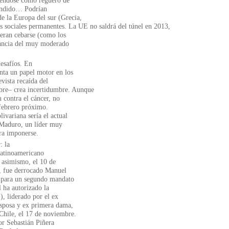
diéndose como reguero de
cendido… Podrían
de la Europa del sur (Grecia,
os sociales permanentes. La UE no saldrá del túnel en 2013,
ieran cebarse (como los
Francia del muy moderado
)
esafíos. En
nta un papel motor en los
vista recaída del
ubre– crea incertidumbre. Aunque
n contra el cáncer, no
 febrero próximo.
ivariana sería el actual
s Maduro, un líder muy
ara imponerse.
: la
 latinoamericano
 asimismo, el 10 de
, fue derrocado Manuel
e para un segundo mandato
 ha autorizado la
, liderado por el ex
esposa y ex primera dama,
Chile, el 17 de noviembre.
or Sebastián Piñera