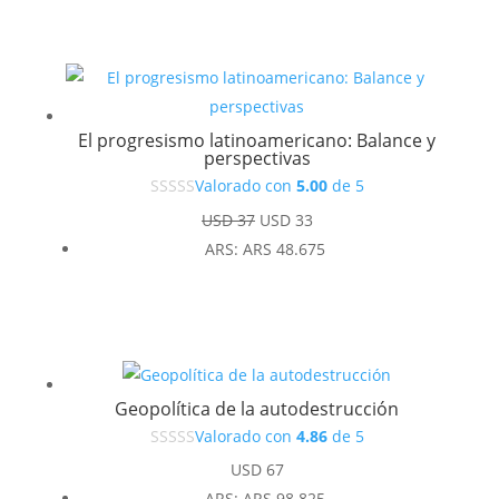
El progresismo latinoamericano: Balance y
perspectivas
Valorado con
5.00
de 5
El
El
USD
37
USD
33
precio
precio
ARS
:
ARS 48.675
original
actual
era:
es:
USD 37.
USD 33.
Geopolítica de la autodestrucción
Valorado con
4.86
de 5
USD
67
ARS
:
ARS 98.825