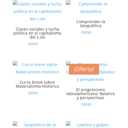
Comprender la
Geopolítica
Clases sociales y lucha
política en el capitalismo
del s.xxi
Valorado
con
4.80
de 5
Valorado con
5.00
de 5
¡Oferta!
Curso breve sobre
Materialismo Histórico
El progresismo
latinoamericano: Balance
y perspectivas
Valorado con
4.92
de 5
Valorado con
5.00
de 5