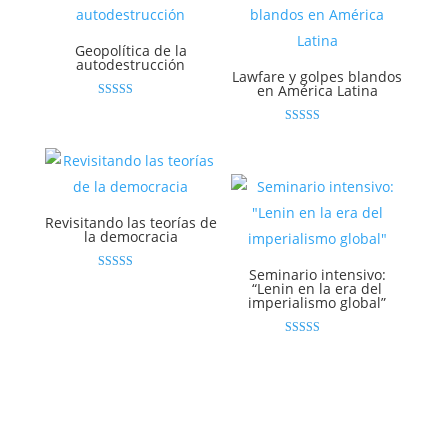
Geopolítica de la
autodestrucción
Lawfare y golpes blandos
en América Latina
Valorado
con
4.86
Valorado con
de 5
5.00
de 5
Revisitando las teorías de
la democracia
Seminario intensivo:
Valorado
“Lenin en la era del
con
imperialismo global”
4.83
de 5
Valorado con
4.94
de 5