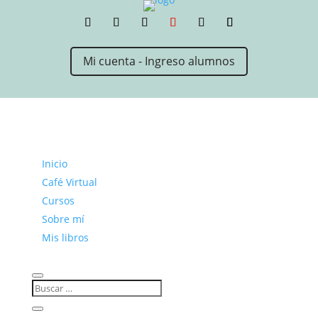
Mi cuenta - Ingreso alumnos
Inicio
Café Virtual
Cursos
Sobre mí
Mis libros