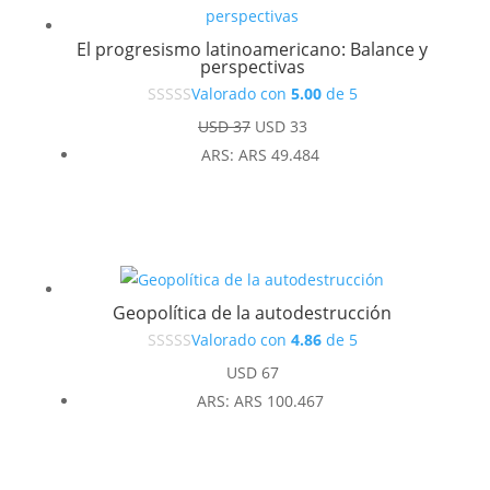
El progresismo latinoamericano: Balance y
perspectivas
Valorado con
5.00
de 5
El
El
USD
37
USD
33
precio
precio
ARS
:
ARS 49.484
original
actual
era:
es:
USD 37.
USD 33.
Geopolítica de la autodestrucción
Valorado con
4.86
de 5
USD
67
ARS
:
ARS 100.467