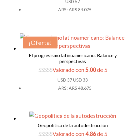
USD
57
ARS
:
ARS 84.075
¡Oferta!
El progresismo latinoamericano: Balance y
perspectivas
Valorado con
5.00
de 5
El
El
USD
37
USD
33
precio
precio
ARS
:
ARS 48.675
original
actual
era:
es:
USD 37.
USD 33.
Geopolítica de la autodestrucción
Valorado con
4.86
de 5