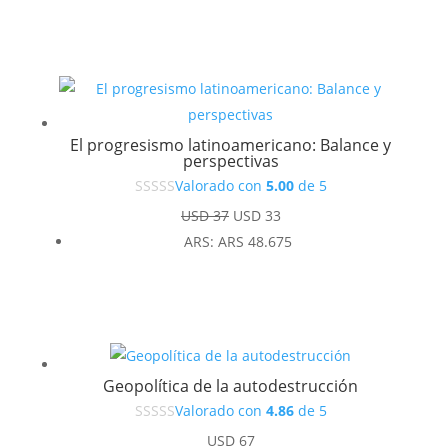
El progresismo latinoamericano: Balance y
perspectivas
Valorado con
5.00
de 5
El
El
USD
37
USD
33
precio
precio
ARS
:
ARS 48.675
original
actual
era:
es:
USD 37.
USD 33.
Geopolítica de la autodestrucción
Valorado con
4.86
de 5
USD
67