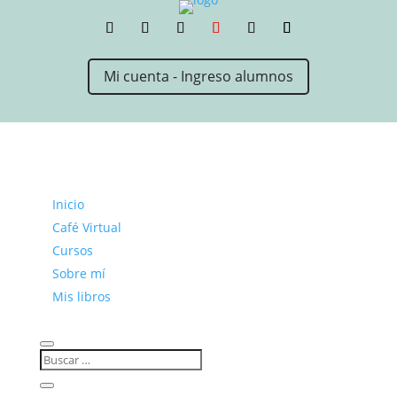
Mi cuenta - Ingreso alumnos
Inicio
Café Virtual
Cursos
Sobre mí
Mis libros