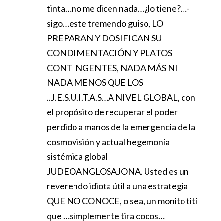
tinta…no me dicen nada…¿lo tiene?…-
sigo…este tremendo guiso, LO
PREPARAN Y DOSIFICAN SU
CONDIMENTACIÓN Y PLATOS
CONTINGENTES, NADA MÁS NI
NADA MENOS QUE LOS
..J.E.S.U.I.T.A.S…A NIVEL GLOBAL, con
el propósito de recuperar el poder
perdido a manos de la emergencia de la
cosmovisión y actual hegemonía
sistémica global
JUDEOANGLOSAJONA. Usted es un
reverendo idiota útil a una estrategia
QUE NO CONOCE, o sea, un monito tití
que …simplemente tira cocos…