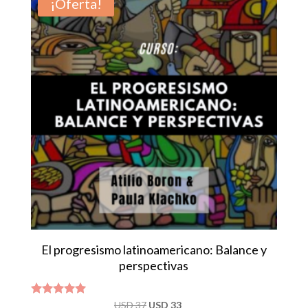
¡Oferta!
El progresismo latinoamericano: Balance y
perspectivas
El
El
Valorado
USD
37
USD
33