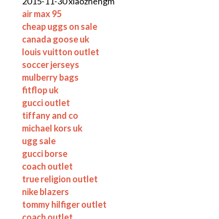
2015-11-30 xiaozhengm
air max 95
cheap uggs on sale
canada goose uk
louis vuitton outlet
soccer jerseys
mulberry bags
fitflop uk
gucci outlet
tiffany and co
michael kors uk
ugg sale
gucci borse
coach outlet
true religion outlet
nike blazers
tommy hilfiger outlet
coach outlet