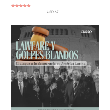
Valorado
USD
67
con
4.86
de 5