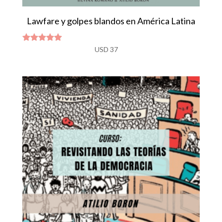
Lawfare y golpes blandos en América Latina
Valorado
USD
37
con
5.00
de 5