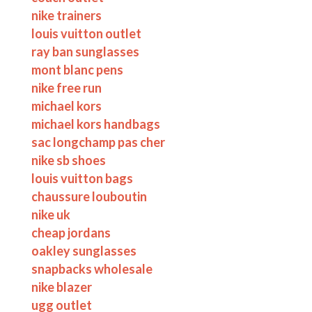
nike trainers
louis vuitton outlet
ray ban sunglasses
mont blanc pens
nike free run
michael kors
michael kors handbags
sac longchamp pas cher
nike sb shoes
louis vuitton bags
chaussure louboutin
nike uk
cheap jordans
oakley sunglasses
snapbacks wholesale
nike blazer
ugg outlet