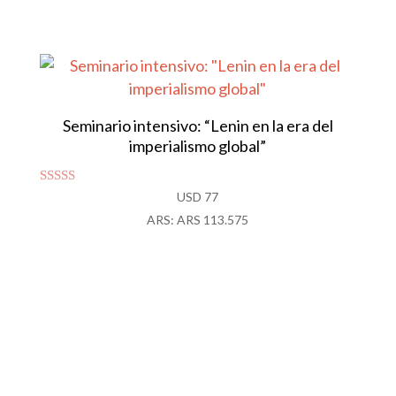
de 5
Seminario intensivo: “Lenin en la era del
imperialismo global”
Valorado
USD
77
con
ARS
:
ARS 113.575
4.94
de 5