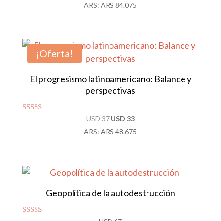
ARS
:
ARS 84.075
4.92
de 5
¡Oferta!
El progresismo latinoamericano: Balance y
perspectivas
Valorado con
El
El
USD
37
USD
33
5.00
precio
precio
ARS
:
ARS 48.675
de 5
original
actual
era:
es:
USD 37.
USD 33.
Geopolítica de la autodestrucción
Valorado