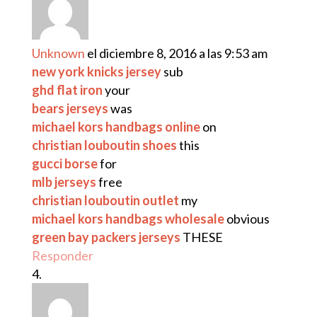
Unknown
el diciembre 8, 2016 a las 9:53 am
new york knicks jersey
sub
ghd flat iron
your
bears jerseys
was
michael kors handbags online
on
christian louboutin shoes
this
gucci borse
for
mlb jerseys
free
christian louboutin outlet
my
michael kors handbags wholesale
obvious
green bay packers jerseys
THESE
Responder