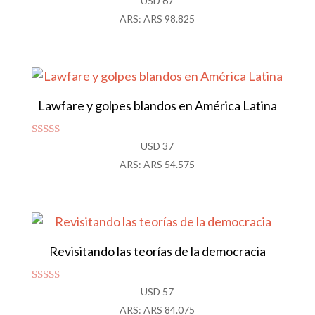
USD
67
con
ARS
:
ARS 98.825
4.86
de 5
Lawfare y golpes blandos en América Latina
Valorado con
USD
37
5.00
ARS
:
ARS 54.575
de 5
Revisitando las teorías de la democracia
Valorado
USD
57
con
ARS
:
ARS 84.075
4.83