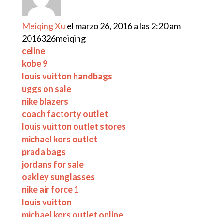
Meiqing Xu
el marzo 26, 2016 a las 2:20 am
2016326meiqing
celine
kobe 9
louis vuitton handbags
uggs on sale
nike blazers
coach factorty outlet
louis vuitton outlet stores
michael kors outlet
prada bags
jordans for sale
oakley sunglasses
nike air force 1
louis vuitton
michael kors outlet online