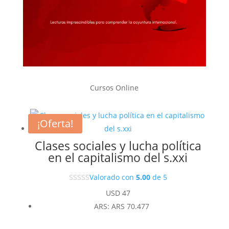
Cursos Online
¡Oferta!
Clases sociales y lucha política
en el capitalismo del s.xxi
Valorado con
5.00
de 5
USD
47
ARS
:
ARS 70.477