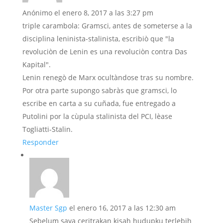
Anónimo
el enero 8, 2017 a las 3:27 pm
triple carambola: Gramsci, antes de someterse a la
disciplina leninista-stalinista, escribiò que "la
revoluciòn de Lenin es una revoluciòn contra Das
Kapital".
Lenin renegò de Marx ocultàndose tras su nombre.
Por otra parte supongo sabràs que gramsci, lo
escribe en carta a su cuñada, fue entregado a
Putolini por la cùpula stalinista del PCI, lèase
Togliatti-Stalin.
Responder
Master Sgp
el enero 16, 2017 a las 12:30 am
Sebelum saya ceritrakan kisah hudupku terlebih