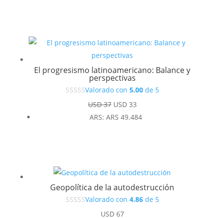
El progresismo latinoamericano: Balance y
perspectivas
Valorado con
5.00
de 5
El
El
USD
37
USD
33
precio
precio
ARS
:
ARS 49.484
original
actual
era:
es:
USD 37.
USD 33.
Geopolítica de la autodestrucción
Valorado con
4.86
de 5
USD
67