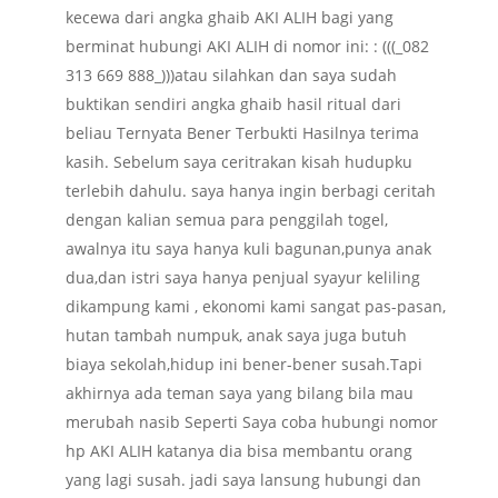
kecewa dari angka ghaib AKI ALIH bagi yang
berminat hubungi AKI ALIH di nomor ini: : (((_082
313 669 888_)))atau silahkan dan saya sudah
buktikan sendiri angka ghaib hasil ritual dari
beliau Ternyata Bener Terbukti Hasilnya terima
kasih. Sebelum saya ceritrakan kisah hudupku
terlebih dahulu. saya hanya ingin berbagi ceritah
dengan kalian semua para penggilah togel,
awalnya itu saya hanya kuli bagunan,punya anak
dua,dan istri saya hanya penjual syayur keliling
dikampung kami , ekonomi kami sangat pas-pasan,
hutan tambah numpuk, anak saya juga butuh
biaya sekolah,hidup ini bener-bener susah.Tapi
akhirnya ada teman saya yang bilang bila mau
merubah nasib Seperti Saya coba hubungi nomor
hp AKI ALIH katanya dia bisa membantu orang
yang lagi susah. jadi saya lansung hubungi dan