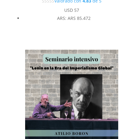
Valorado con
4.83
de 5
USD
57
ARS
:
ARS 85.472